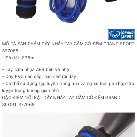
MÔ TẢ SẢN PHẨM DÂY NHẢY TAY CẦM CÓ ĐỆM GRAND SPORT
377068
- Độ dài: 2.75m
- Tay cầm nhựa ABS bền và nhẹ
- Dây PVC cao cấp, hạn chế rối dây.
- Có thể sử dụng tập luyện trong nhà và ngoài trời, phù hợp tập
luyện trong không gian nhỏ
ĐẶC ĐIỂM NỔI BẬT DÂY NHẢY TAY CẦM CÓ ĐỆM GRAND
SPORT 377068