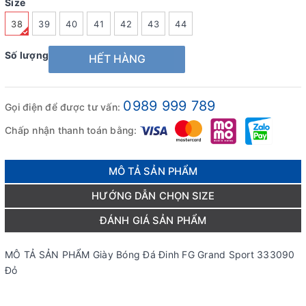
Size
38
39
40
41
42
43
44
Số lượng
HẾT HÀNG
0989 999 789
Gọi điện để được tư vấn:
Chấp nhận thanh toán bằng:
MÔ TẢ SẢN PHẨM
HƯỚNG DẪN CHỌN SIZE
ĐÁNH GIÁ SẢN PHẨM
MÔ TẢ SẢN PHẨM Giày Bóng Đá Đinh FG Grand Sport 333090
Đỏ