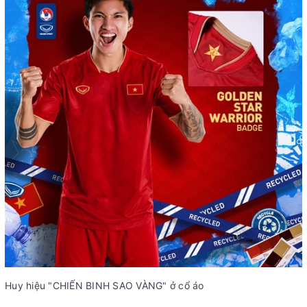
Huy hiệu "CHIẾN BINH SAO VÀNG" ở cổ áo