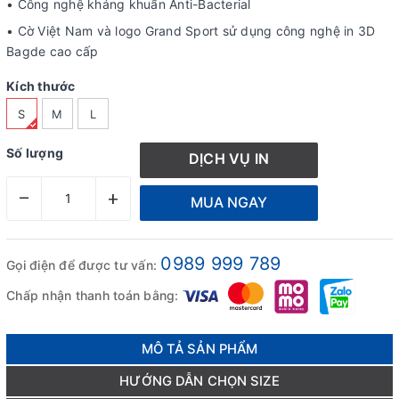
• Công nghệ kháng khuẩn Anti-Bacterial
• Cờ Việt Nam và logo Grand Sport sử dụng công nghệ in 3D
Bagde cao cấp
Kích thước
S
M
L
Số lượng
DỊCH VỤ IN
–
+
MUA NGAY
0989 999 789
Gọi điện để được tư vấn:
Chấp nhận thanh toán bằng:
MÔ TẢ SẢN PHẨM
HƯỚNG DẪN CHỌN SIZE