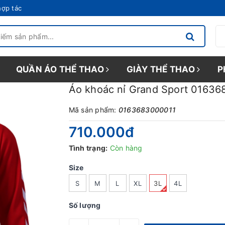
hợp tác
QUẦN ÁO THỂ THAO
GIÀY THỂ THAO
P
Áo khoác nỉ Grand Sport 01636
Mã sản phẩm:
0163683000011
710.000₫
Tình trạng:
Còn hàng
Size
S
M
L
XL
3L
4L
Số lượng