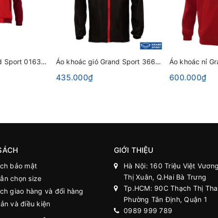
Áo khoác nỉ Grand Sport 016386 Đỏ
Áo khoác gió Grand Sport 366061 Đen
435.000₫
600.000₫
SÁCH
GIỚI THIỆU
ách bảo mật
Hà Nội: 160 Triệu Việt Vương
Thị Xuân, Q.Hai Bà Trưng
ẫn chọn size
Tp.HCM: 90C Thạch Thị Tha
ch giao hàng và đổi hàng
Phường Tân Định, Quận 1
ản và điều kiện
0989 999 789