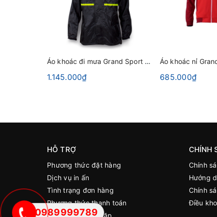
Áo khoác đi mưa Grand Sport 366066 Đen
1.145.000₫
685.000₫
HỖ TRỢ
CHÍNH 
Phương thức đặt hàng
Chính s
Dịch vụ in ấn
Hướng d
Tình trạng đơn hàng
Chính sá
Phương thức thanh toán
Điều kho
0989999789
Câu hỏi thường gặp