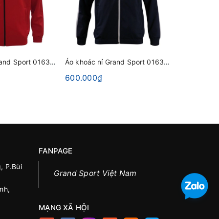
Áo khoác nỉ Grand Sport 016355 Đỏ
Áo khoác nỉ Grand Sport 016355 Xanh Đen-Viền Trắng
600.000₫
550.000₫
FANPAGE
, P.Bùi
Grand Sport Việt Nam
nh,
MẠNG XÃ HỘI