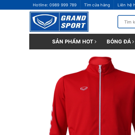
Hotline:
0989 999 789
Tìm cửa hàng
Liên hệ 
SẢN PHẨM HOT
BÓNG ĐÁ