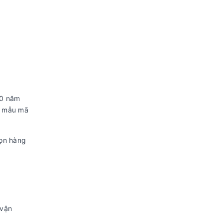
50 năm
m mẫu mã
họn hàng
 vận