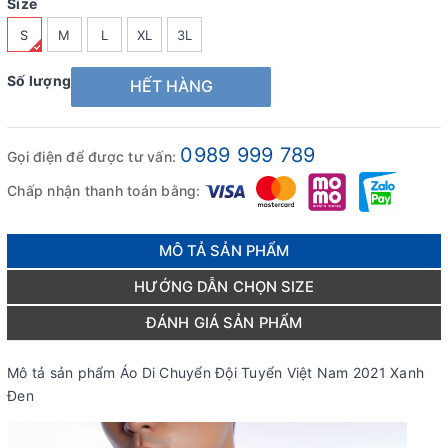
Size
S
M
L
XL
3L
Số lượng
HẾT HÀNG
0989 999 789
Gọi điện để được tư vấn:
Chấp nhận thanh toán bằng:
MÔ TẢ SẢN PHẨM
HƯỚNG DẪN CHỌN SIZE
ĐÁNH GIÁ SẢN PHẨM
Mô tả sản phẩm Áo Di Chuyển Đội Tuyển Việt Nam 2021 Xanh
Đen