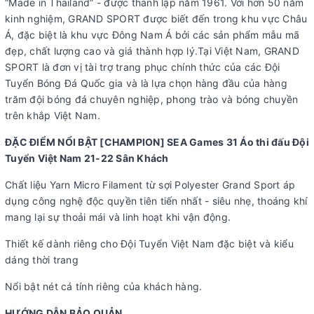
“Made in Thailand” - được thành lập năm 1961. Với hơn 50 năm
kinh nghiệm, GRAND SPORT được biết đến trong khu vực Châu
Á, đặc biệt là khu vực Đông Nam Á bởi các sản phẩm mẫu mã
đẹp, chất lượng cao và giá thành hợp lý.Tại Việt Nam, GRAND
SPORT là đơn vị tài trợ trang phục chính thức của các Đội
Tuyển Bóng Đá Quốc gia và là lựa chọn hàng đầu của hàng
trăm đội bóng đá chuyên nghiệp, phong trào và bóng chuyền
trên khắp Việt Nam.
ĐẶC ĐIỂM NỔI BẬT [CHAMPION] SEA Games 31 Áo thi đấu Đội
Tuyển Việt Nam 21-22 Sân Khách
Chất liệu Yarn Micro Filament từ sợi Polyester Grand Sport áp
dụng công nghệ độc quyền tiên tiến nhất - siêu nhẹ, thoáng khí
mang lại sự thoải mái và linh hoạt khi vận động.
Thiết kế dành riêng cho Đội Tuyển Việt Nam đặc biệt và kiểu
dáng thời trang
Nổi bật nét cá tính riêng của khách hàng.
HƯỚNG DẪN BẢO QUẢN