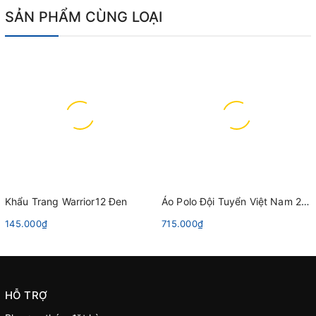
SẢN PHẨM CÙNG LOẠI
Khẩu Trang Warrior12 Đen
Áo Polo Đội Tuyển Việt Nam 2023 Grand Sport 022053 Xanh Da Trời
145.000₫
715.000₫
HỖ TRỢ