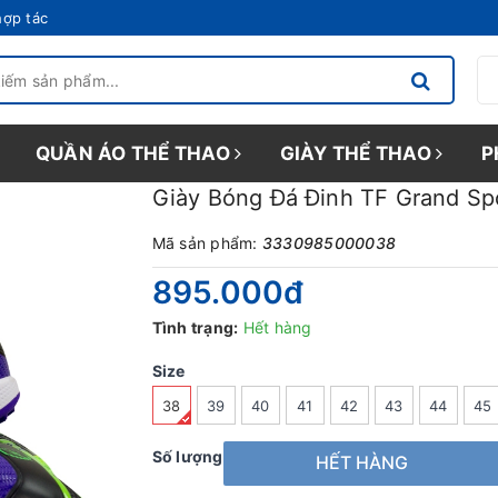
hợp tác
QUẦN ÁO THỂ THAO
GIÀY THỂ THAO
P
Giày Bóng Đá Đinh TF Grand Sp
Mã sản phẩm:
3330985000038
895.000₫
Tình trạng:
Hết hàng
Size
38
39
40
41
42
43
44
45
Số lượng
HẾT HÀNG