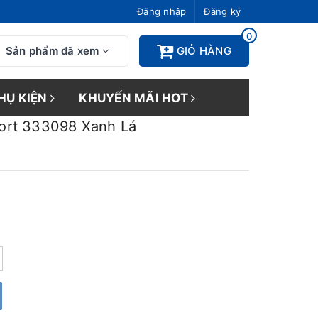
Đăng nhập
Đăng ký
0
Sản phẩm đã xem
GIỎ HÀNG
HỤ KIỆN
KHUYẾN MÃI HOT
ort 333098 Xanh Lá