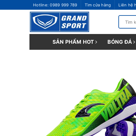
Hotline:
0989 999 789
Tìm cửa hàng
Liên hệ 
SẢN PHẨM HOT
BÓNG ĐÁ