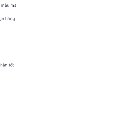
m mẫu mã
họn hàng
hân tốt