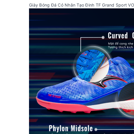
Giày Bóng Đá Cỏ Nhân Tạo Đinh TF Grand Sport 