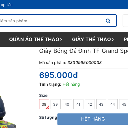
hợp tác
QUẦN ÁO THỂ THAO
GIÀY THỂ THAO
P
Giày Bóng Đá Đinh TF Grand Sp
Mã sản phẩm:
3330995000038
695.000₫
Tình trạng:
Hết hàng
Size
38
39
40
41
42
43
44
45
Số lượng
HẾT HÀNG