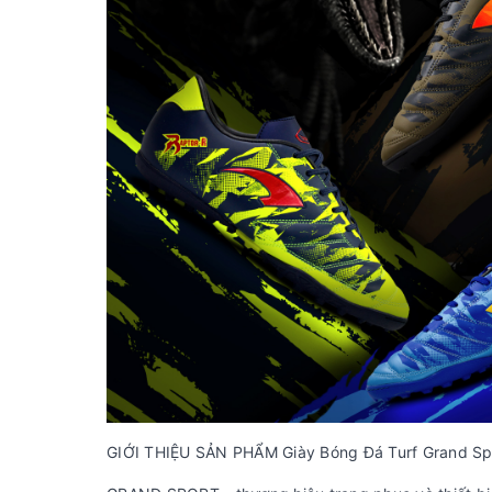
GIỚI THIỆU SẢN PHẨM Giày Bóng Đá Turf Grand S