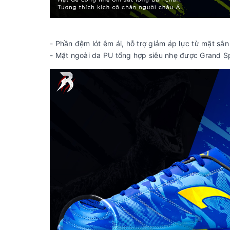
- Phần đệm lót êm ái, hỗ trợ giảm áp lực từ mặt sâ
- Mặt ngoài da PU tổng hợp siêu nhẹ được Grand Sp