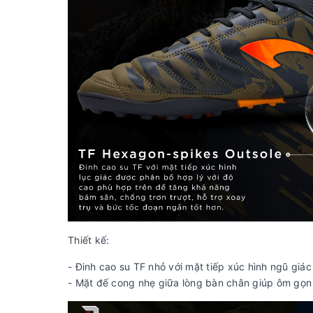
Thiết kế:
- Đinh cao su TF nhỏ với mặt tiếp xúc hình ngũ gi
- Mặt đế cong nhẹ giữa lòng bàn chân giúp ôm gọn 