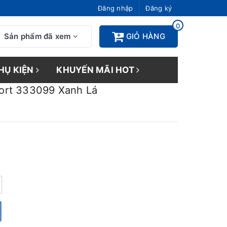
Đăng nhập
Đăng ký
0
Sản phẩm đã xem
GIỎ HÀNG
HỤ KIỆN
KHUYẾN MÃI HOT
ort 333099 Xanh Lá