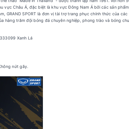
thể thao “Made in Thailand” - được thành lập năm 1961. Với hơn 
u vực Châu Á, đặc biệt là khu vực Đông Nam Á bởi các sản phẩ
Nam, GRAND SPORT là đơn vị tài trợ trang phục chính thức của các
ủa hàng trăm đội bóng đá chuyên nghiệp, phong trào và bóng chu
 333099 Xanh Lá
Không nứt gãy.