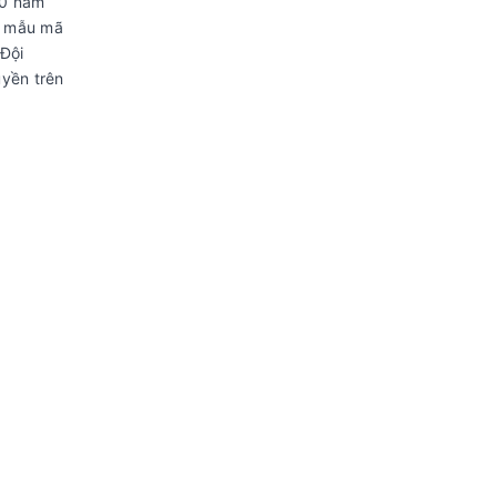
50 năm
m mẫu mã
 Đội
yền trên