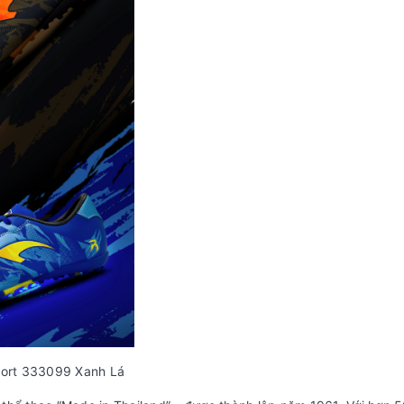
port 333099 Xanh Lá