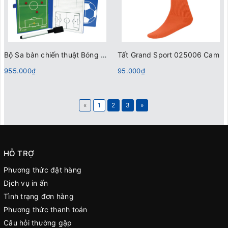
Bộ Sa bàn chiến thuật Bóng đá Grand Sport 331899
Tất Grand Sport 025006 Cam
955.000₫
95.000₫
«
1
2
3
»
HỖ TRỢ
Phương thức đặt hàng
Dịch vụ in ấn
Tình trạng đơn hàng
Phương thức thanh toán
Câu hỏi thường gặp