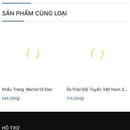
SẢN PHẨM CÙNG LOẠI
Khẩu Trang Warrior12 Đen
Áo Polo Đội Tuyển Việt Nam 2023 Grand Sport 022053 Xanh Da Trời
145.000₫
715.000₫
HỖ TRỢ