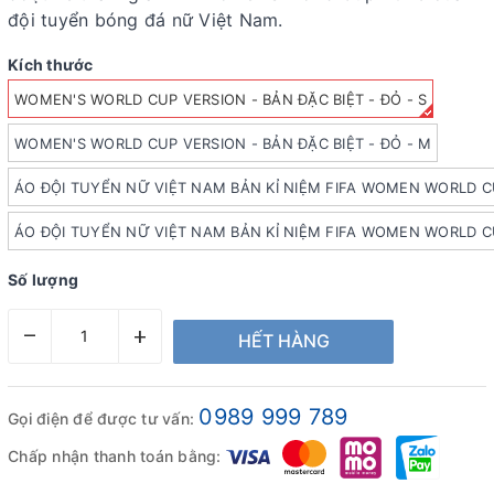
đội tuyển bóng đá nữ Việt Nam.
Kích thước
WOMEN'S WORLD CUP VERSION - BẢN ĐẶC BIỆT - ĐỎ - S
WOMEN'S WORLD CUP VERSION - BẢN ĐẶC BIỆT - ĐỎ - M
ÁO ĐỘI TUYỂN NỮ VIỆT NAM BẢN KỈ NIỆM FIFA WOMEN WORLD CU
ÁO ĐỘI TUYỂN NỮ VIỆT NAM BẢN KỈ NIỆM FIFA WOMEN WORLD CU
Số lượng
–
+
HẾT HÀNG
0989 999 789
Gọi điện để được tư vấn:
Chấp nhận thanh toán bằng: