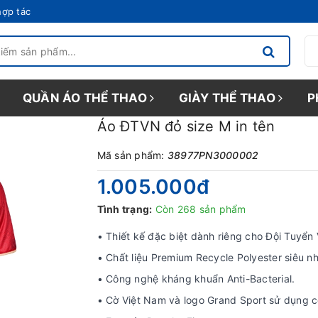
hợp tác
QUẦN ÁO THỂ THAO
GIÀY THỂ THAO
P
Áo ĐTVN đỏ size M in tên
Mã sản phẩm:
38977PN3000002
1.005.000₫
Tình trạng:
Còn 268 sản phẩm
• Thiết kế đặc biệt dành riêng cho Đội Tuyển
• Chất liệu Premium Recycle Polyester siêu n
• Công nghệ kháng khuẩn Anti-Bacterial.
• Cờ Việt Nam và logo Grand Sport sử dụng 