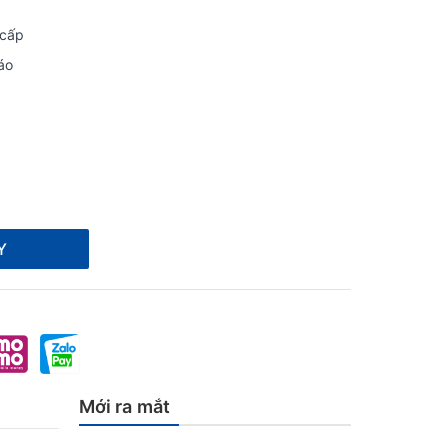
 cấp
áo
Y
Mới ra mắt