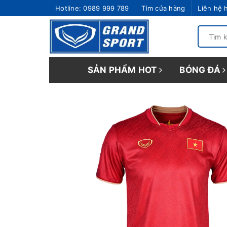
Hotline:
0989 999 789
Tìm cửa hàng
Liên hệ 
SẢN PHẨM HOT
BÓNG ĐÁ