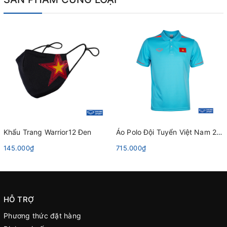
Khẩu Trang Warrior12 Đen
Áo Polo Đội Tuyển Việt Nam 2023 Grand Sport 022053 Xanh Da Trời
145.000₫
715.000₫
HỖ TRỢ
Phương thức đặt hàng