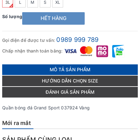
3L
L
M
S
XL
Số lượng
HẾT HÀNG
0989 999 789
Gọi điện để được tư vấn:
Chấp nhận thanh toán bằng:
MÔ TẢ SẢN PHẨM
HƯỚNG DẪN CHỌN SIZE
ĐÁNH GIÁ SẢN PHẨM
Quần bóng đá Grand Sport 037924 Vàng
Mới ra mắt
SẢN PHẨM CÙNG LOẠI